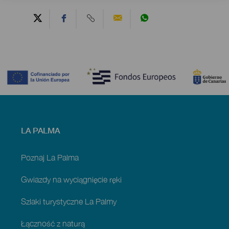
Contenido
Menú
LA PALMA
footer
La
Palma
Poznaj La Palma
Gwiazdy na wyciągnięcie ręki
Szlaki turystyczne La Palmy
Łączność z naturą