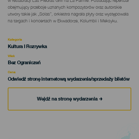
del
w restauracji Las Piedras Grill na La Palmie. Posiadając repertuar
evento
obejmujący przeboje uznanych kompozytorów oraz autorskie
utwory takie jak „Solas”, orkiestra nagrała płyty oraz występowała
na targach i koncertach w Ekwadorze, Kolumbii i Meksyku.
Kategoria
Categoría
Kultura I Rozrywka
del
evento
Wiek
Edad
Bez Ograniczeń
Recomendada
Cena
Odwiedź stronę internetową wydarzenia/sprzedaży biletów
Wejdź na stronę wydarzenia