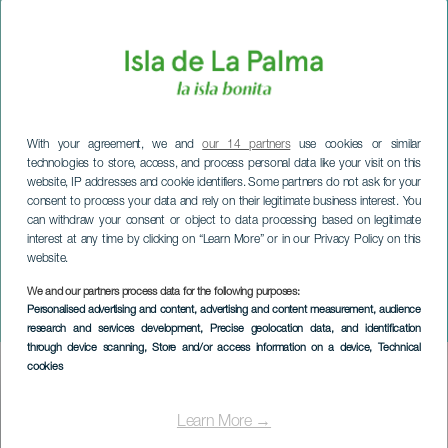
With your agreement, we and
our 14 partners
use cookies or similar
technologies to store, access, and process personal data like your visit on this
website, IP addresses and cookie identifiers. Some partners do not ask for your
consent to process your data and rely on their legitimate business interest. You
can withdraw your consent or object to data processing based on legitimate
interest at any time by clicking on “Learn More” or in our Privacy Policy on this
website.
LA PALMA
We and our partners process data for the following purposes:
Personalised advertising and content, advertising and content measurement, audience
Son de Azúcar de Colombia
research and services development
, Precise geolocation data, and identification
through device scanning
, Store and/or access information on a device
, Technical
cookies
Imagen
Listado
Learn More →