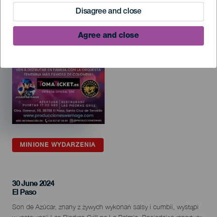
Disagree and close
Agree and close
MINIONE WYDARZENIA
30 June 2024
Localidad
El Paso
Descripción
Son de Azúcar, znany z żywych wykonań salsy i cumbii, wystąpi