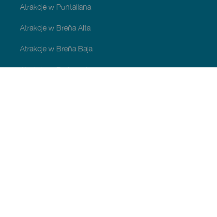
Atrakcje w Puntallana
Atrakcje w Breña Alta
Atrakcje w Breña Baja
Atrakcje w Barlovento
Atrakcje w Garafía
Atrakcje w Los Llanos de Aridane
Atrakcje w Puntagorda
Atrakcje w San Andrés y Sauces
Atrakcje w Tijarafe
Atrakcje w Villa de Mazo