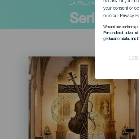
not ask for your c
LA PALMA
your consent or ob
Seria Muzy
or in our Privacy P
We and our partners pr
Personalised advertis
geolocation data, and i
Lear
Imagen
Listado