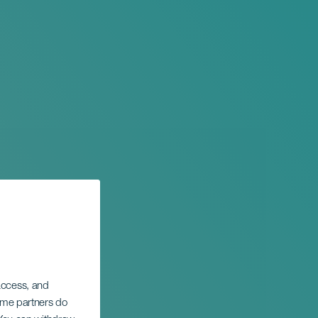
 access, and
Some partners do