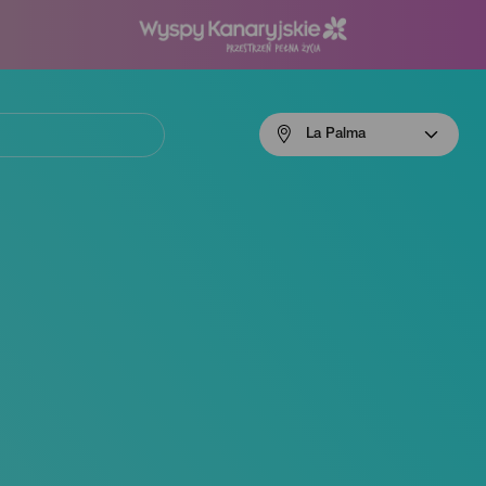
Menú
La Palma
navigation
La
Palma