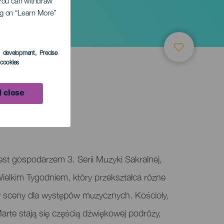
. You can withdraw
ing on “Learn More”
Tydzień
s development
, Precise
l cookies
 close
rch
st gospodarzem 3. Serii Muzyki Sakralnej,
elkim Tygodniem, który przekształca różne
w sceny dla występów muzycznych. Kościoły,
Marte stają się częścią dźwiękowej podróży,