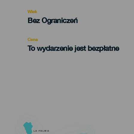
evento
Wiek
Edad
Bez Ograniczeń
Recomendada
Cena
To wydarzenie jest bezpłatne
LA PALMA