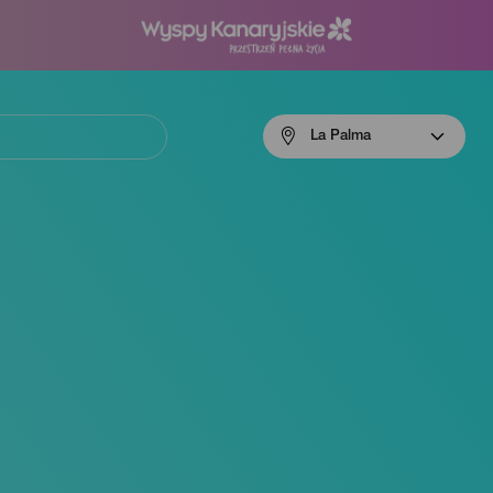
Menú
La Palma
navigation
La
Palma