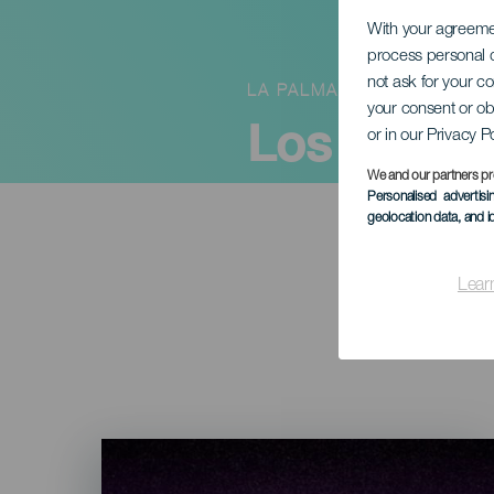
With your agreem
process personal d
not ask for your c
LA PALMA
your consent or ob
Los Salvap
or in our Privacy P
We and our partners pr
Personalised advertis
geolocation data, and i
Lear
Imagen
Listado