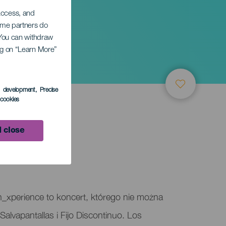
 access, and
Some partners do
. You can withdraw
ing on “Learn More”
ntinuo
s development
, Precise
l cookies
 close
_xperience to koncert, którego nie można
alvapantallas i Fijo Discontinuo. Los