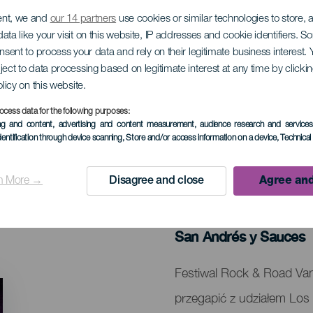
ent, we and
our 14 partners
use cookies or similar technologies to store,
ata like your visit on this website, IP addresses and cookie identifiers. 
onsent to process your data and rely on their legitimate business interest
ject to data processing based on legitimate interest at any time by click
antallas & Fijo Disco
olicy on this website.
ocess data for the following purposes:
ing and content, advertising and content measurement, audience research and service
dentification through device scanning
, Store and/or access information on a device
, Technica
n More →
Disagree and close
Agree and
MINIONE WYDARZENIA
05 September 2024
Localidad
San Andrés y Sauces
Descripción
Festiwal Rock & Road Van
del
przegapić z udziałem Los S