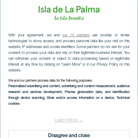
With your agreement, we and
our 14 partners
use cookies or similar
technologies to store, access, and process personal data like your visit on this
website, IP addresses and cookie identifiers. Some partners do not ask for your
consent to process your data and rely on their legitimate business interest. You
can withdraw your consent or object to data processing based on legitimate
interest at any time by clicking on “Learn More” or in our Privacy Policy on this
website.
LA PALMA
Jarmarki rzemiosła
We and our partners process data for the following purposes:
Personalised advertising and content, advertising and content measurement, audience
bożonarodzeniowego
research and services development
, Precise geolocation data, and identification
through device scanning
, Store and/or access information on a device
, Technical
cookies
Imagen
Listado
Learn More →
Disagree and close