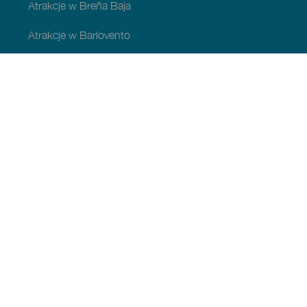
Atrakcje w Breña Baja
Atrakcje w Barlovento
Atrakcje w Garafía
Atrakcje w Los Llanos de Aridane
Atrakcje w Puntagorda
Atrakcje w San Andrés y Sauces
Atrakcje w Tijarafe
Atrakcje w Villa de Mazo
ATRAKCJE I ZWIEDZANIE