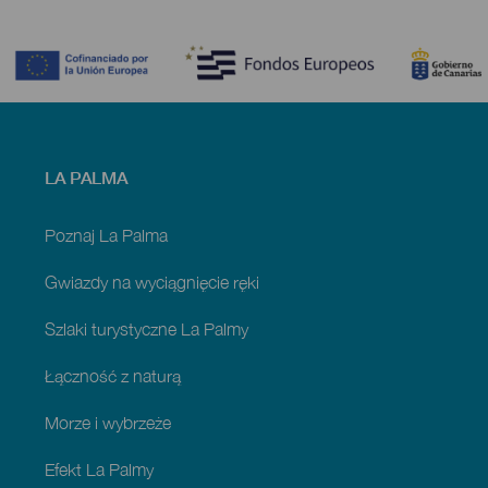
Contenido
Menú
LA PALMA
footer
La
Palma
Poznaj La Palma
Gwiazdy na wyciągnięcie ręki
Szlaki turystyczne La Palmy
Łączność z naturą
Morze i wybrzeże
Efekt La Palmy