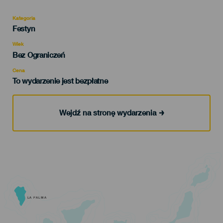
Kategoria
Categoría
Festyn
del
evento
Wiek
Edad
Bez Ograniczeń
Recomendada
Cena
To wydarzenie jest bezpłatne
Wejdź na stronę wydarzenia
LA PALMA