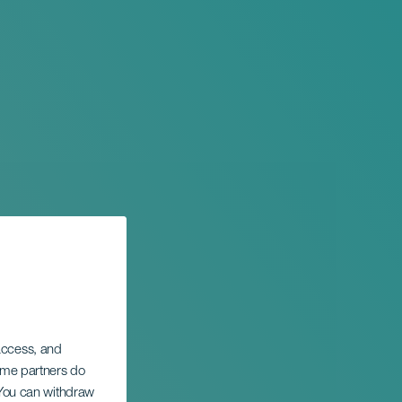
 access, and
Some partners do
sica de
. You can withdraw