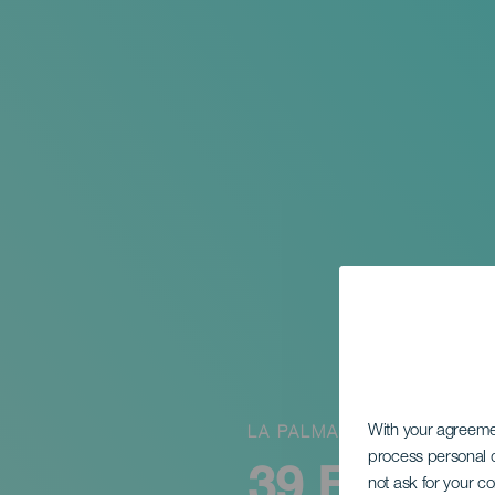
LA PALMA
With your agreem
process personal d
39 Festiva
not ask for your c