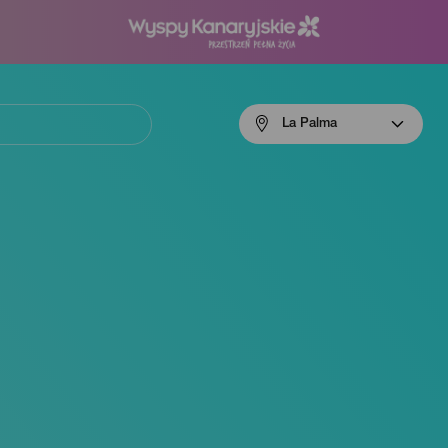
Menú
La Palma
navigation
La
Palma