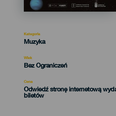
Kategoria
Categoría
Muzyka
del
evento
Wiek
Edad
Bez Ograniczeń
Recomendada
Cena
Odwiedź stronę internetową wyd
biletów