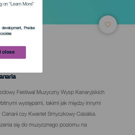
ing on “Learn More”
s development
, Precise
l cookies
 close
ary
anaria
arodowy Festiwal Muzyczny Wysp Kanaryjskich
bitnymi występami, takimi jak między innymi
an Canarii czy Kwartet Smyczkowy Casalsa.
liżenia się do muzycznego poziomu na