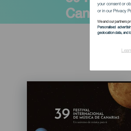
your consent or ob
Canarias 
or in our Privacy P
We and our partners pr
Personalised advertis
geolocation data, and i
Lear
Imagen
Listado