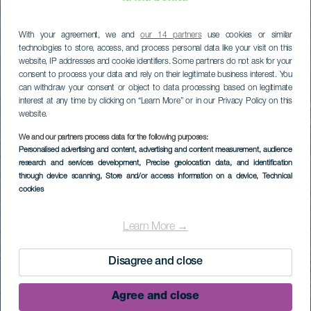
With your agreement, we and
our 14 partners
use cookies or similar
technologies to store, access, and process personal data like your visit on this
website, IP addresses and cookie identifiers. Some partners do not ask for your
consent to process your data and rely on their legitimate business interest. You
can withdraw your consent or object to data processing based on legitimate
interest at any time by clicking on “Learn More” or in our Privacy Policy on this
website.
We and our partners process data for the following purposes:
Personalised advertising and content, advertising and content measurement, audience
research and services development
, Precise geolocation data, and identification
through device scanning
, Store and/or access information on a device
, Technical
cookies
Learn More →
Disagree and close
Agree and close