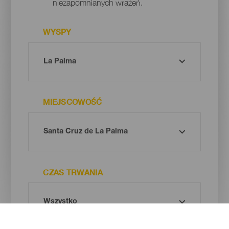
niezapomnianych wrażeń.
WYSPY
MIEJSCOWOŚĆ
CZAS TRWANIA