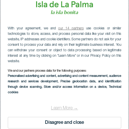
With your agreement, we and
our 14 partners
use cookies or similar
technologies to store, access, and process personal data like your visit on this
website, IP addresses and cookie identifiers. Some partners do not ask for your
consent to process your data and rely on their legitimate business interest. You
can withdraw your consent or object to data processing based on legitimate
interest at any time by clicking on “Learn More” or in our Privacy Policy on this
website.
We and our partners process data for the following purposes:
Personalised advertising and content, advertising and content measurement, audience
research and services development
, Precise geolocation data, and identification
through device scanning
, Store and/or access information on a device
, Technical
cookies
Learn More →
Disagree and close