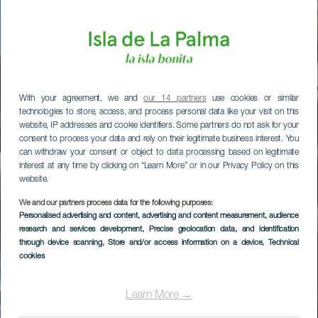
With your agreement, we and
our 14 partners
use cookies or similar
technologies to store, access, and process personal data like your visit on this
website, IP addresses and cookie identifiers. Some partners do not ask for your
consent to process your data and rely on their legitimate business interest. You
can withdraw your consent or object to data processing based on legitimate
interest at any time by clicking on “Learn More” or in our Privacy Policy on this
website.
We and our partners process data for the following purposes:
Personalised advertising and content, advertising and content measurement, audience
research and services development
, Precise geolocation data, and identification
through device scanning
, Store and/or access information on a device
, Technical
cookies
Learn More →