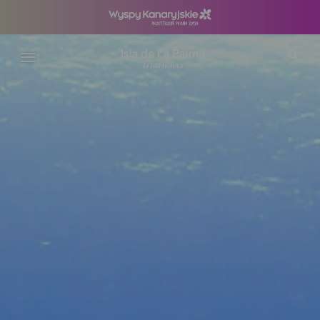
Przejdź
do
treści