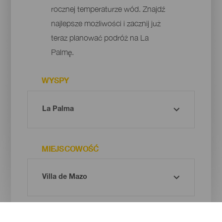
rocznej temperaturze wód. Znajdź
najlepsze możliwości i zacznij już
teraz planować podróż na La
Palmę.
WYSPY
MIEJSCOWOŚĆ
ZAINTERESOWANIA