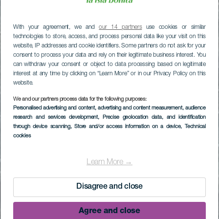
With your agreement, we and
our 14 partners
use cookies or similar
technologies to store, access, and process personal data like your visit on this
website, IP addresses and cookie identifiers. Some partners do not ask for your
consent to process your data and rely on their legitimate business interest. You
can withdraw your consent or object to data processing based on legitimate
interest at any time by clicking on “Learn More” or in our Privacy Policy on this
website.
We and our partners process data for the following purposes:
Personalised advertising and content, advertising and content measurement, audience
research and services development
, Precise geolocation data, and identification
through device scanning
, Store and/or access information on a device
, Technical
cookies
Learn More →
Disagree and close
Agree and close