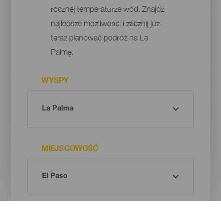
rocznej temperaturze wód. Znajdź
najlepsze możliwości i zacznij już
teraz planować podróż na La
Palmę.
WYSPY
MIEJSCOWOŚĆ
ZAINTERESOWANIA