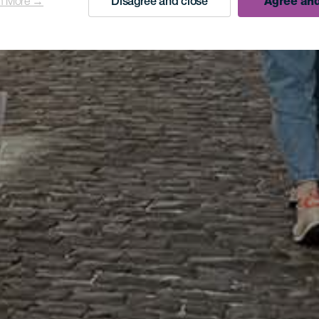
n More →
Disagree and close
Agree and