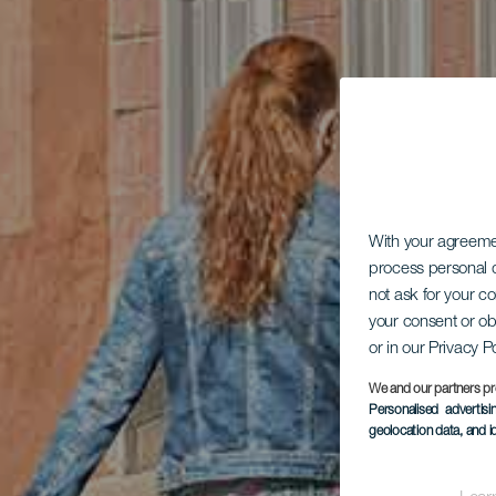
With your agreem
process personal d
not ask for your c
your consent or ob
or in our Privacy P
We and our partners pr
Personalised advertis
geolocation data, and i