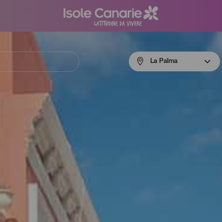
Menú
La Palma
navigation
La
Palma