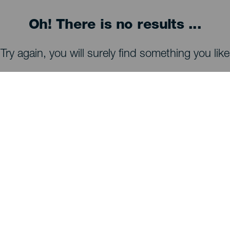
Oh! There is no results ...
Try again, you will surely find something you like
COSA VEDERE E COSA FARE
Osservazione delle stelle di La Palma
Sentieri di La Palma
Spiagge di La Palma