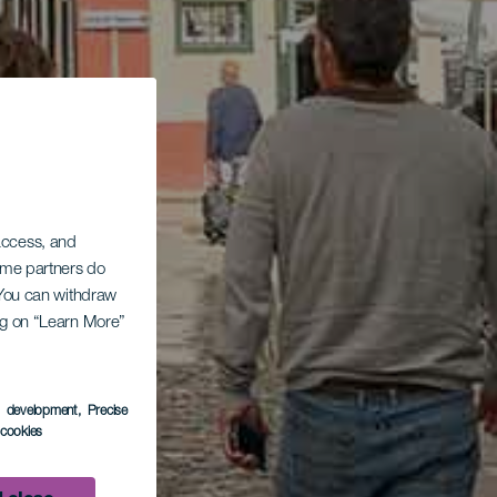
 access, and
Some partners do
. You can withdraw
ing on “Learn More”
s development
, Precise
l cookies