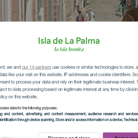
ent, we and
our 14 partners
use cookies or similar technologies to store,
ata like your visit on this website, IP addresses and cookie identifiers. 
onsent to process your data and rely on their legitimate business interest
ject to data processing based on legitimate interest at any time by click
olicy on this website.
ocess data for the following purposes:
ing and content, advertising and content measurement, audience research and service
dentification through device scanning
, Store and/or access information on a device
, Technica