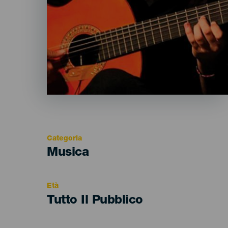
Categoria
Categoría
Musica
del
evento
Età
Edad
Tutto Il Pubblico
Recomendada