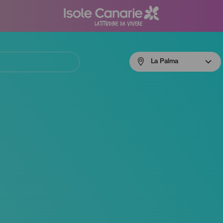
Menú
La Palma
navigation
La
Palma