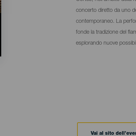
evento
concerto diretto da uno de
contemporaneo. La perfo
fonde la tradizione del f
esplorando nuove possibili
Vai al sito dell’ev