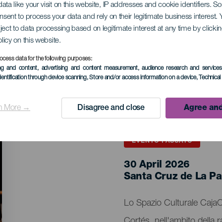
ata like your visit on this website, IP addresses and cookie identifiers. 
onsent to process your data and rely on their legitimate business interest
ject to data processing based on legitimate interest at any time by click
tés in concerto
olicy on this website.
ocess data for the following purposes:
ing and content, advertising and content measurement, audience research and service
dentification through device scanning
, Store and/or access information on a device
, Technica
n More →
Disagree and close
Agree and
EVENTO PASSATO
30 April 2026
Localidad
Santa Cruz de La P
Descripción
Lo Spazio Culturale CajaC
del
Cortés, nell'ambito della