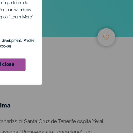
Some partners do
. You can withdraw
ing on “Learn More”
s development
, Precise
l cookies
 close
alma
anarias di Santa Cruz de Tenerife ospita Yerai
 rassegna "Primavera alla Fondazione", un