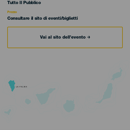
Edad
Tutto Il Pubblico
Recomendada
Prezzo
Consultare il sito di eventi/biglietti
Vai al sito dell’evento
LA PALMA