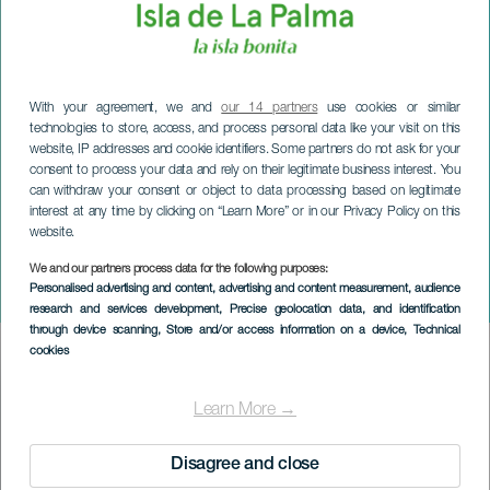
With your agreement, we and
our 14 partners
use cookies or similar
technologies to store, access, and process personal data like your visit on this
website, IP addresses and cookie identifiers. Some partners do not ask for your
consent to process your data and rely on their legitimate business interest. You
can withdraw your consent or object to data processing based on legitimate
interest at any time by clicking on “Learn More” or in our Privacy Policy on this
website.
LA PALMA
Il Giardino D' Amore in
We and our partners process data for the following purposes:
Personalised advertising and content, advertising and content measurement, audience
concert
research and services development
, Precise geolocation data, and identification
through device scanning
, Store and/or access information on a device
, Technical
cookies
Imagen
Listado
Learn More →
Disagree and close