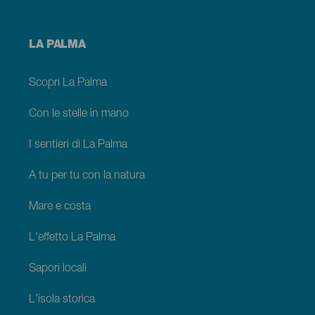
Menú
LA PALMA
footer
La
Palma
Scopri La Palma
Con le stelle in mano
I sentieri di La Palma
A tu per tu con la natura
Mare e costa
L'effetto La Palma
Sapori locali
L'isola storica