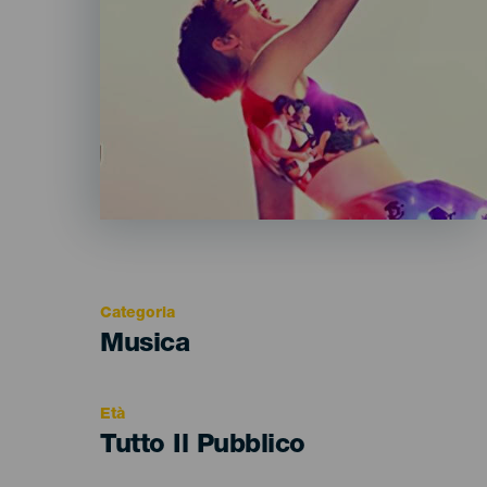
Categoria
Categoría
Musica
del
evento
Età
Edad
Tutto Il Pubblico
Recomendada