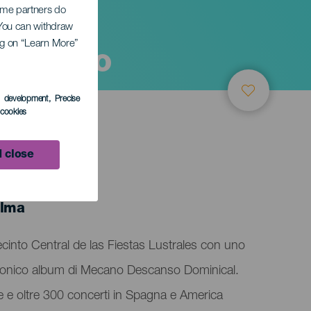
Some partners do
. You can withdraw
ing on “Learn More”
 Mecano
s development
, Precise
l cookies
 close
alma
ecinto Central de las Fiestas Lustrales con uno
'iconico album di Mecano Descanso Dominical.
e e oltre 300 concerti in Spagna e America