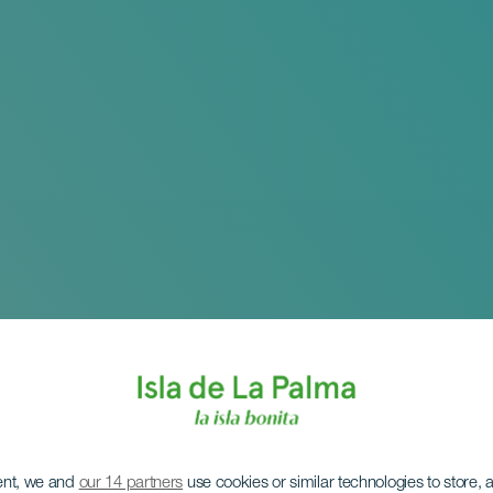
ent, we and
our 14 partners
use cookies or similar technologies to store,