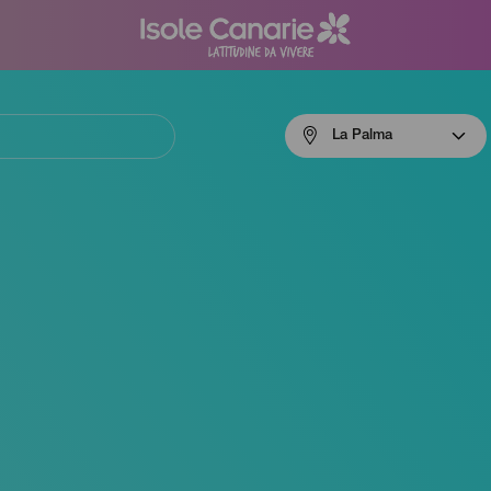
Menú
La Palma
navigation
La
Palma