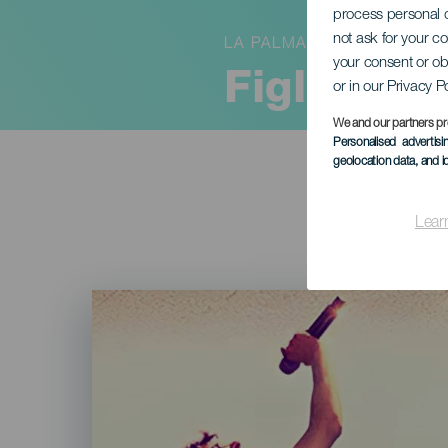
process personal d
not ask for your c
LA PALMA
your consent or ob
Figlia de
or in our Privacy P
We and our partners pr
Personalised advertis
geolocation data, and i
Lear
Imagen
Listado