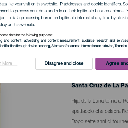
ata like your visit on this website, IP addresses and cookie identifiers. 
onsent to process your data and rely on their legitimate business interest
ject to data processing based on legitimate interest at any time by click
lla Luna: Omaggio a
olicy on this website.
ocess data for the following purposes:
ing and content, advertising and content measurement, audience research and service
dentification through device scanning
, Store and/or access information on a device
, Technica
n More →
Disagree and close
Agree and
EVENTO PASSATO
03 July 2025
Localidad
Santa Cruz de La P
Descripción
Hija de la Luna torna al R
del
spettacolo che celebra l
evento
Dopo sette anni di tourné