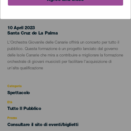
EVENTO PASSATO
10 April 2023
Localidad
Santa Cruz de La Palma
Descripción
L'Orchestra Giovanile delle Canarie offrirà un concerto per tutto il
del
pubblico. Questa formazione è un progetto lanciato dal governo
evento
delle Isole Canarie che mira a contribuire e migliorare la formazione
orchestrale di giovani musicisti per facilitare l'acquisizione di
un'alta qualificazione
Categoria
Categoría
Spettacolo
del
evento
Età
Edad
Tutto Il Pubblico
Recomendada
Prezzo
Consultare il sito di eventi/biglietti