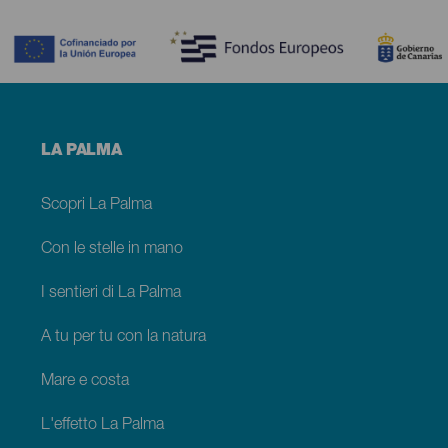
Contenido
Menú
LA PALMA
footer
La
Palma
Scopri La Palma
Con le stelle in mano
I sentieri di La Palma
A tu per tu con la natura
Mare e costa
L'effetto La Palma