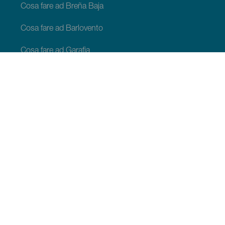
Cosa fare ad Breña Baja
Cosa fare ad Barlovento
Cosa fare ad Garafia
Cosa fare ad Los Llanos de Aridane
Cosa fare ad Puntagorda
Cosa fare ad San Andrés y Sauces
Cosa fare ad Tijarafe
Cosa fare ad Villa de Mazo
COSA VEDERE E COSA FARE