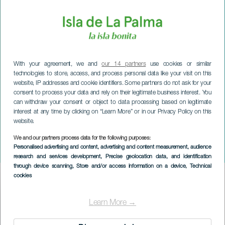
With your agreement, we and
our 14 partners
use cookies or similar
technologies to store, access, and process personal data like your visit on this
website, IP addresses and cookie identifiers. Some partners do not ask for your
consent to process your data and rely on their legitimate business interest. You
can withdraw your consent or object to data processing based on legitimate
interest at any time by clicking on “Learn More” or in our Privacy Policy on this
website.
We and our partners process data for the following purposes:
LA PALMA
Personalised advertising and content, advertising and content measurement, audience
Atlantico Fusion
research and services development
, Precise geolocation data, and identification
through device scanning
, Store and/or access information on a device
, Technical
cookies
Imagen
Listado
Learn More →