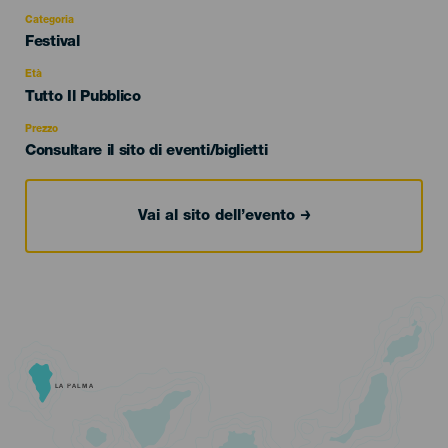
Categoria
Categoría
Festival
del
evento
Età
Edad
Tutto Il Pubblico
Recomendada
Prezzo
Consultare il sito di eventi/biglietti
Vai al sito dell’evento
LA PALMA