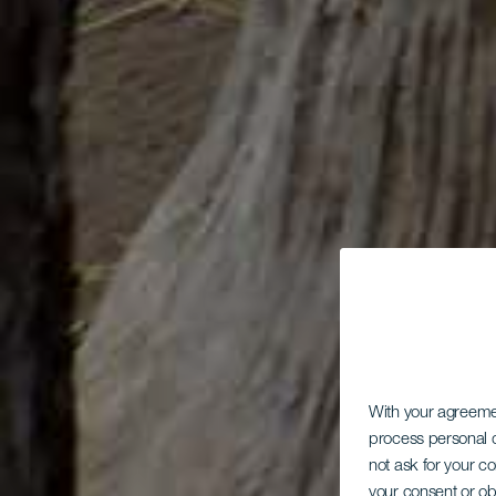
With your agreem
process personal d
not ask for your c
your consent or ob