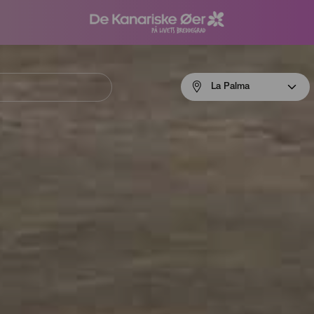
Menú
La Palma
navigation
La
Palma