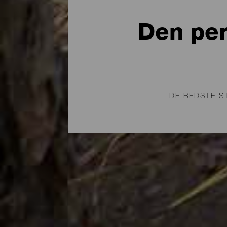
Den per
DE BEDSTE S
La Palma er en familie
nyde en picnic. Af de
grillpladser. Uanset om