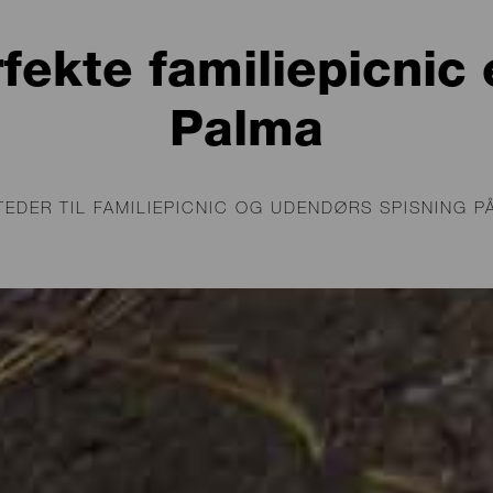
fekte familiepicnic 
Palma
TEDER TIL FAMILIEPICNIC OG UDENDØRS SPISNING PÅ
ø, hvor hver dag er et godt tidspunkt at
n grund er der mange rekreative område
 det er midt i skoven eller ved havet, er