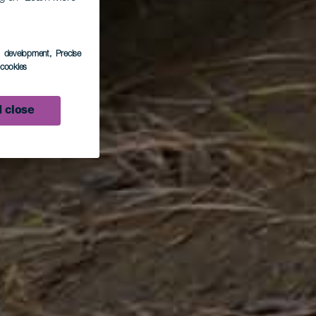
s development
, Precise
l cookies
 close