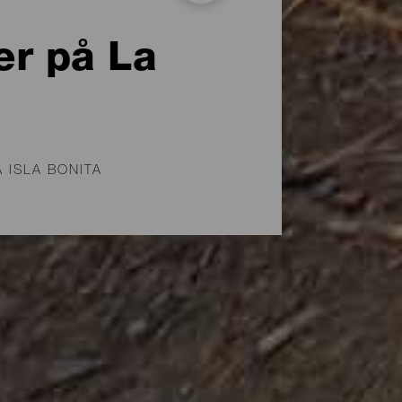
er på La
 ISLA BONITA
 mødes som familie og
r med bænke, borde og
 disse områder åbne for