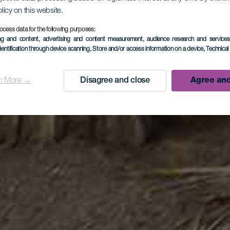
olicy on this website.
ocess data for the following purposes:
ing and content, advertising and content measurement, audience research and service
dentification through device scanning
, Store and/or access information on a device
, Technica
n More →
Disagree and close
Agree and