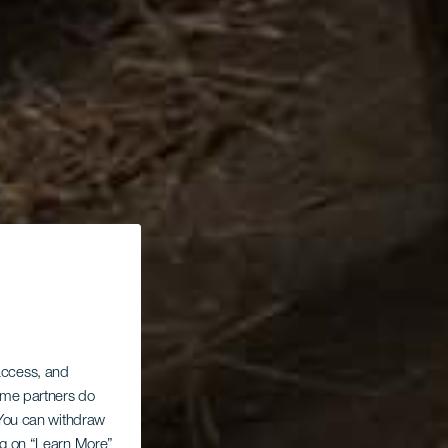
 access, and
Some partners do
. You can withdraw
ing on “Learn More”