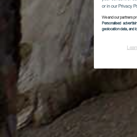
or in our Privacy P
We and our partners pr
Personalised advertis
geolocation data, and i
Lear