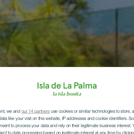
ent, we and
our 14 partners
use cookies or similar technologies to store,
ata like your visit on this website, IP addresses and cookie identifiers. 
onsent to process your data and rely on their legitimate business interest
ject to data processing based on legitimate interest at any time by click