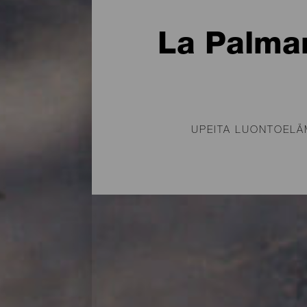
La Palman
UPEITA LUONTOELÄM
Vuorten huipulla, kohti
rannalle katsovalla kuk
tuntumassa tähtiä kats