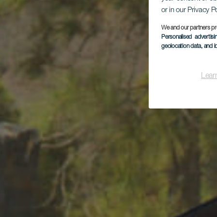
or in our Privacy P
We and our partners pr
Personalised advertis
geolocation data, and i
Lear