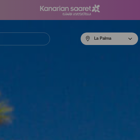
Menú
La Palma
navigation
La
Palma