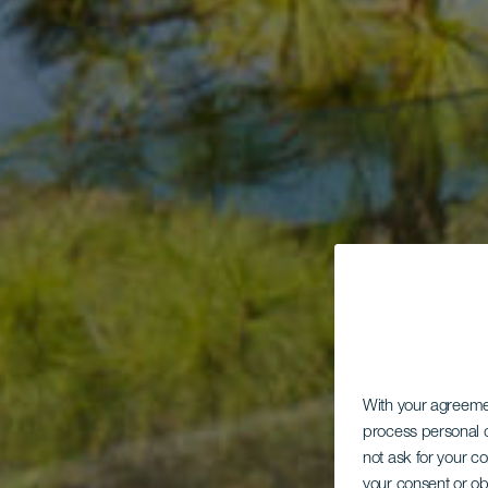
With your agreem
process personal d
not ask for your c
your consent or ob