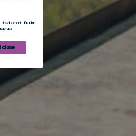
s development
, Precise
l cookies
 close