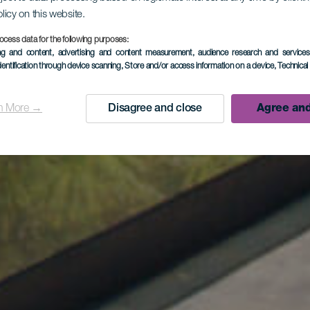
olicy on this website.
ocess data for the following purposes:
ing and content, advertising and content measurement, audience research and service
dentification through device scanning
, Store and/or access information on a device
, Technica
n More →
Disagree and close
Agree and