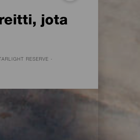
itti, jota
TARLIGHT RESERVE -
sä, mustahiekkaiselle
taivaankannen
n runsaasti