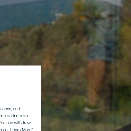
 access, and
Some partners do
. You can withdraw
ing on “Learn More”