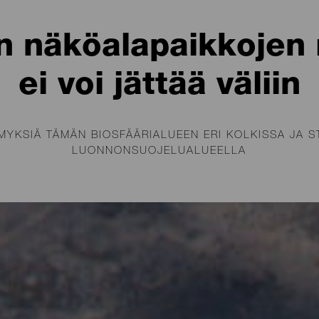
 näköalapaikkojen re
ei voi jättää väliin
YKSIÄ TÄMÄN BIOSFÄÄRIALUEEN ERI KOLKISSA JA S
LUONNONSUOJELUALUEELLA
 rotkoa tai kalliota kurkottavassa metsäs
kulalla, äärettömyyden äärellä ja aivan 
elemassa. La Palman kaikissa kunnissa o