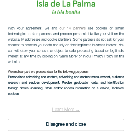
With your agreement, we and
our 14 partners
use cookies or similar
technologies to store, access, and process personal data like your visit on this
website, IP addresses and cookie identifiers. Some partners do not ask for your
consent to process your data and rely on their legitimate business interest. You
can withdraw your consent or object to data processing based on legitimate
interest at any time by clicking on “Learn More” or in our Privacy Policy on this
website.
We and our partners process data for the following purposes:
Personalised advertising and content, advertising and content measurement, audience
research and services development
, Precise geolocation data, and identification
through device scanning
, Store and/or access information on a device
, Technical
cookies
La Caldera de
Taburiente
Learn More →
Disagree and close