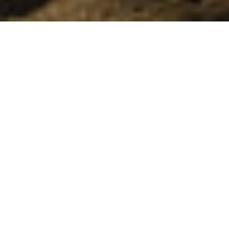
Vandringsleder
>
La Palma
Svår trekking i hjärtat av La Palma
Nationalparken Caldera de Taburiente, mitt i hjärtat av ön
La Palma, erbjuder en mängd möjligheter för dem som
gillar att vandra. Förutom turen som börjar vid parkens
ingång och går via utsiktsplatsen Los Brecitos och den
bakre utgången via Barranco de las Angustias, finns det
även rutter i närheten via Pino de la Virgen och
friluftsområdet Cumbrecita och man kan dessutom ta sig
upp till bergstoppen Bejenado och njuta av en unik
panoramautsikt över kraterns insida. Om man tycker att