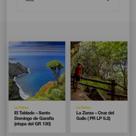
Imagen
Imagen
Imagen
Imagen
Listado
Listado
Isla
Isla
La Palma
La Palma
Titular
Titular
El Tablado – Santo
La Zarza – Cruz del
Domingo de Garafía
Gallo ( PR LP 9.2)
(etapa del GR 130)