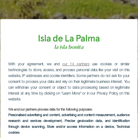
With your agreement, we and
our 14 partners
use cookies or similar
technologies to store, access, and process personal data like your visit on this
website, IP addresses and cookie identifiers. Some partners do not ask for your
consent to process your data and rely on their legitimate business interest. You
can withdraw your consent or object to data processing based on legitimate
interest at any time by clicking on “Learn More” or in our Privacy Policy on this
website.
We and our partners process data for the following purposes:
Personalised advertising and content, advertising and content measurement, audience
research and services development
, Precise geolocation data, and identification
through device scanning
, Store and/or access information on a device
, Technical
cookies