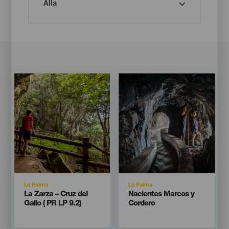
Imagen
Imagen
Imagen
Imagen
Listado
Listado
Isla
Isla
La Palma
La Palma
Titular
Titular
La Zarza – Cruz del
Nacientes Marcos y
Gallo ( PR LP 9.2)
Cordero