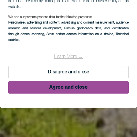
interest at any time by clicking on “Learn More” or in our Privacy Policy on this
website.
We and our partners process data for the following purposes:
Personalised advertising and content, advertising and content measurement, audience
research and services development
, Precise geolocation data, and identification
through device scanning
, Store and/or access information on a device
, Technical
cookies
Learn More →
Disagree and close
Agree and close