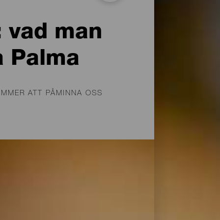
r: vad man
a Palma
OMMER ATT PÅMINNA OSS
 (såser), liksom vin och
n moderna recept. Det