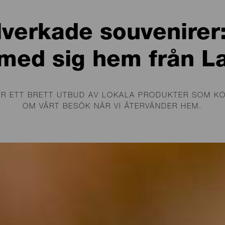
llverkade souvenire
 med sig hem från L
DER ETT BRETT UTBUD AV LOKALA PRODUKTER SOM K
OM VÅRT BESÖK NÄR VI ÅTERVÄNDER HEM.
rån desserter till grytor och olika mojos
ning av traditionella och nya bidrag frå