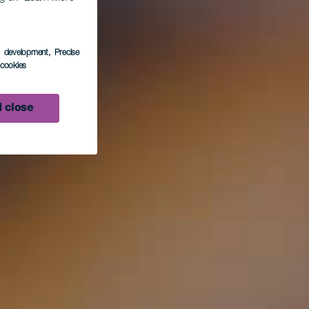
s development
, Precise
l cookies
 close