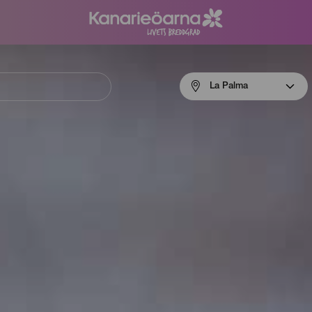
Menú
La Palma
navigation
La
Palma