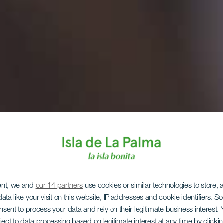
ent, we and
our 14 partners
use cookies or similar technologies to store,
ata like your visit on this website, IP addresses and cookie identifiers. 
onsent to process your data and rely on their legitimate business interest
ject to data processing based on legitimate interest at any time by click