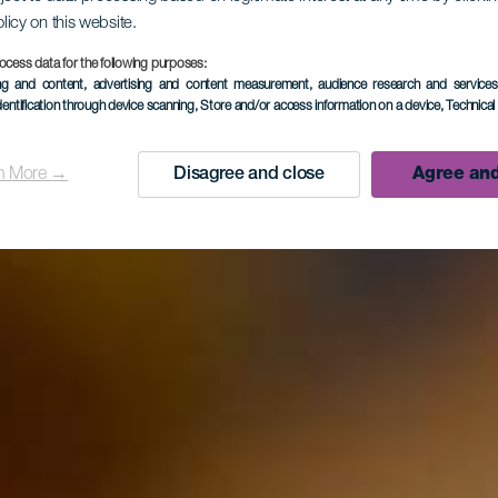
olicy on this website.
ocess data for the following purposes:
ing and content, advertising and content measurement, audience research and service
dentification through device scanning
, Store and/or access information on a device
, Technica
n More →
Disagree and close
Agree and