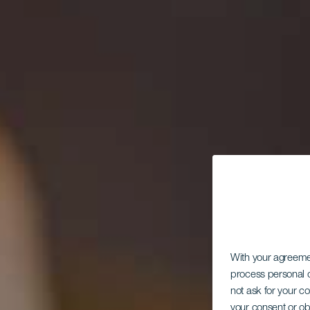
With your agreem
process personal d
not ask for your c
your consent or ob