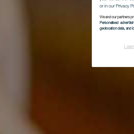
or in our Privacy P
We and our partners pr
Personalised advertis
geolocation data, and i
Lear