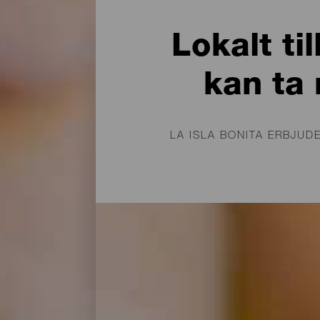
Lokalt ti
kan ta
LA ISLA BONITA ERBJU
Recepten på La Palma, f
ost, består av en bland