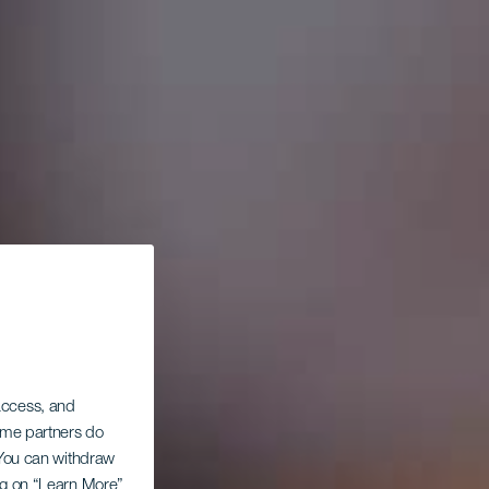
 access, and
Some partners do
. You can withdraw
ing on “Learn More”