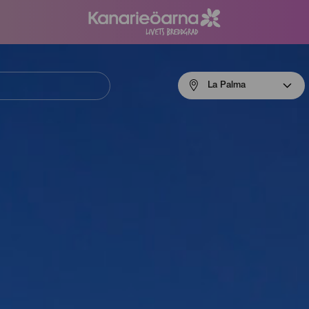
Menú
La Palma
navigation
La
Palma