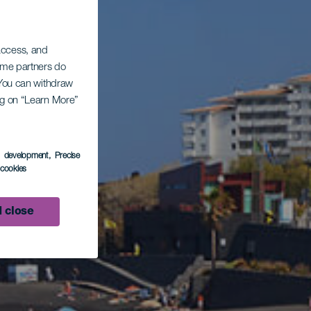
 access, and
Some partners do
. You can withdraw
ing on “Learn More”
s development
, Precise
l cookies
 close