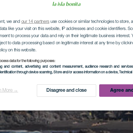
ent, we and
our 14 partners
use cookies or similar technologies to store,
ata like your visit on this website, IP addresses and cookie identifiers. 
onsent to process your data and rely on their legitimate business interest
ject to data processing based on legitimate interest at any time by click
olicy on this website.
ocess data for the following purposes:
ing and content, advertising and content measurement, audience research and service
dentification through device scanning
, Store and/or access information on a device
, Technica
n More →
Disagree and close
Agree and