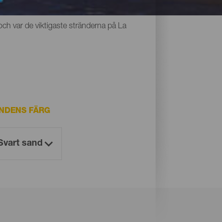
r alla något gemensamt: den unika svarta
och var de viktigaste stränderna på La
NDENS FÄRG