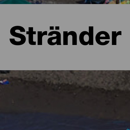
Stränder
a
 att föreställa sig lummiga skogar i olika gröna nyanser och kar
 form av stränder. Det finns urbana stränder med all service, stora