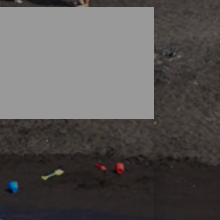
ga landskap som skyddas av vulkaner, men
 stränder där du kan hitta ditt eget