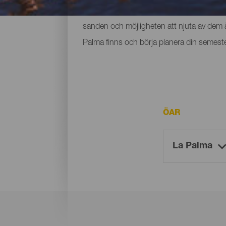
utrymme och små som ligger vid foten av b
sanden och möjligheten att njuta av dem år
Palma finns och börja planera din semeste
ÖAR