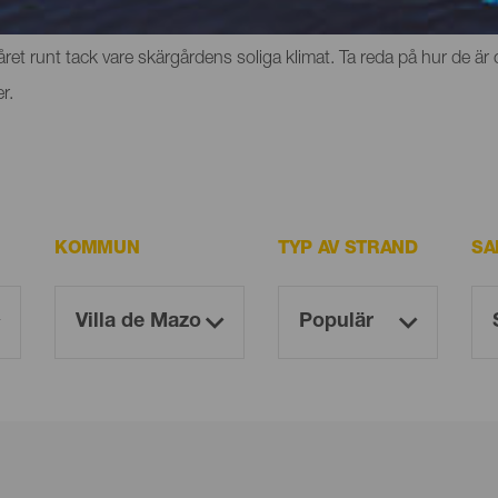
erg eller klippor där du kan uppleva känslan av frihet. Men de ha
et runt tack vare skärgårdens soliga klimat. Ta reda på hur de är 
r.
KOMMUN
TYP AV STRAND
SA