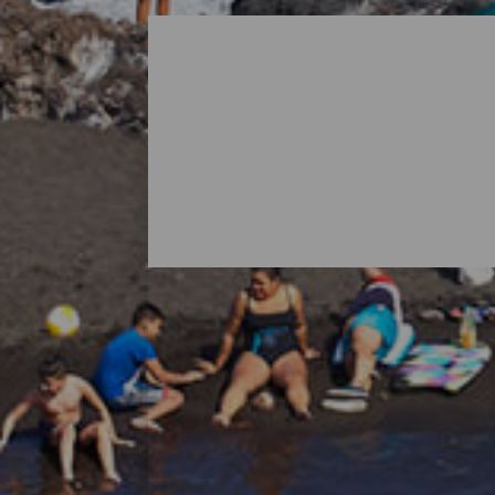
Alla stränder på La Palm
När man tänker på La Palma är det vanligt
öns natur bjuder också på överraskningar i