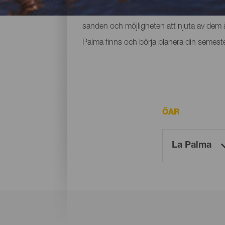
utrymme och små som ligger vid foten av b
sanden och möjligheten att njuta av dem år
Palma finns och börja planera din semeste
ÖAR