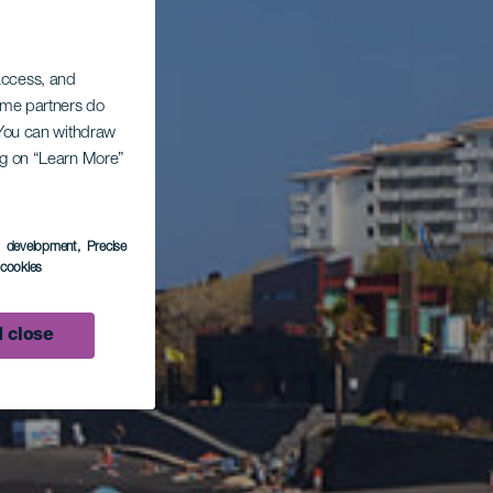
 access, and
Some partners do
. You can withdraw
ing on “Learn More”
s development
, Precise
l cookies
 close