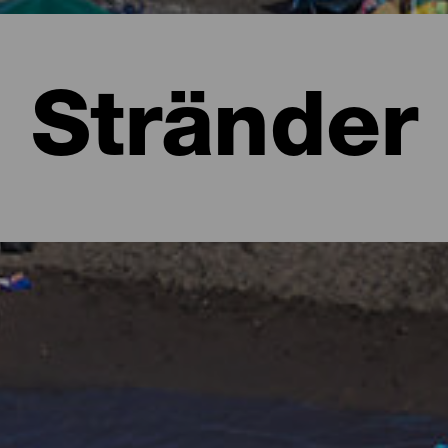
Stränder
a
 att föreställa sig lummiga skogar i olika gröna nyanser och kar
 form av stränder. Det finns urbana stränder med all service, stora