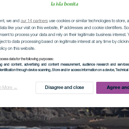
ent, we and
our 14 partners
use cookies or similar technologies to store,
ata like your visit on this website, IP addresses and cookie identifiers. 
onsent to process your data and rely on their legitimate business interest
ject to data processing based on legitimate interest at any time by click
olicy on this website.
ocess data for the following purposes:
ing and content, advertising and content measurement, audience research and service
dentification through device scanning
, Store and/or access information on a device
, Technica
n More →
Disagree and close
Agree and