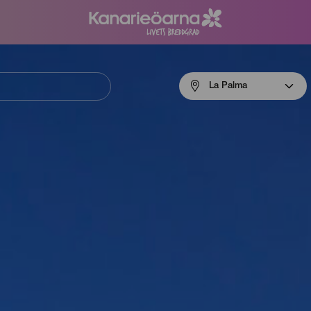
Menú
La Palma
navigation
La
Palma