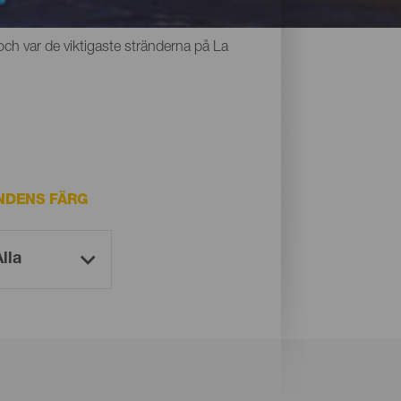
r alla något gemensamt: den unika svarta
och var de viktigaste stränderna på La
NDENS FÄRG