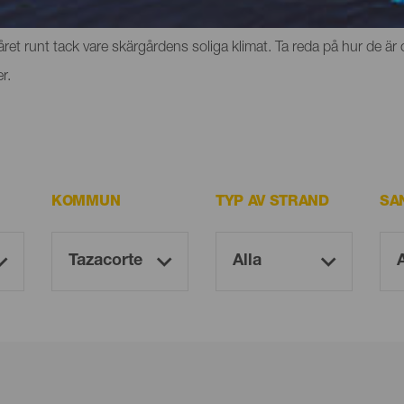
erg eller klippor där du kan uppleva känslan av frihet. Men de ha
et runt tack vare skärgårdens soliga klimat. Ta reda på hur de är 
r.
KOMMUN
TYP AV STRAND
SA