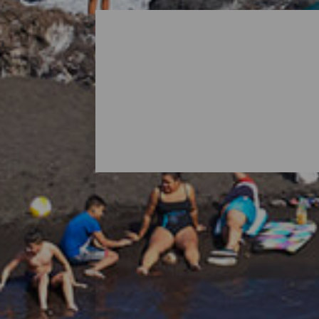
Alla stränder på La Palm
När man tänker på La Palma är det vanligt
öns natur bjuder också på överraskningar i