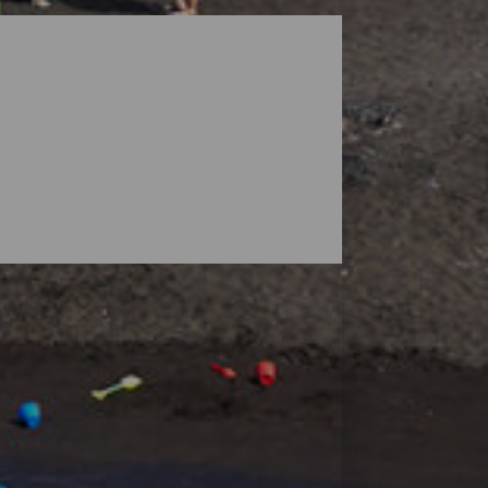
ga landskap som skyddas av vulkaner, men
 stränder där du kan hitta ditt eget