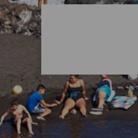
Alla stränder på La Palm
När man tänker på La Palma är det vanligt
öns natur bjuder också på överraskningar i