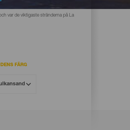
r alla något gemensamt: den unika svarta
och var de viktigaste stränderna på La
DENS FÄRG