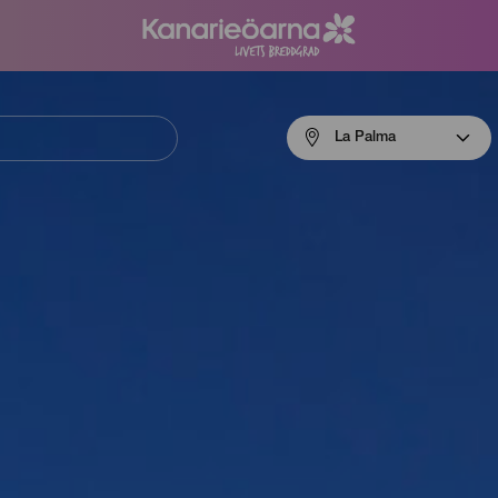
Menú
La Palma
navigation
La
Palma