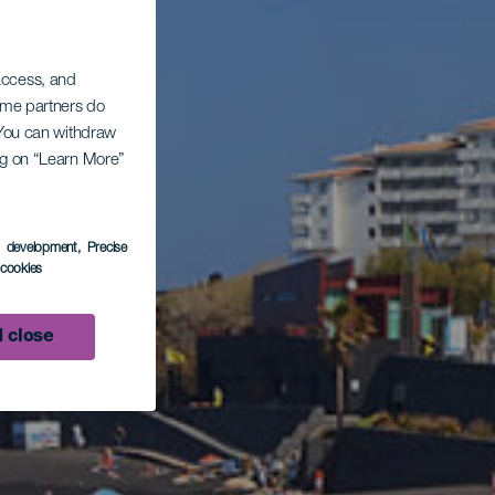
 access, and
Some partners do
. You can withdraw
ing on “Learn More”
s development
, Precise
l cookies
 close