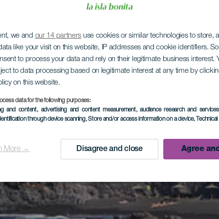
ent, we and
our 14 partners
use cookies or similar technologies to store,
ata like your visit on this website, IP addresses and cookie identifiers. 
onsent to process your data and rely on their legitimate business interest
ject to data processing based on legitimate interest at any time by click
olicy on this website.
ocess data for the following purposes:
ing and content, advertising and content measurement, audience research and service
dentification through device scanning
, Store and/or access information on a device
, Technica
n More →
Disagree and close
Agree and