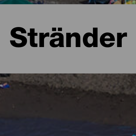
Stränder
a
 att föreställa sig lummiga skogar i olika gröna nyanser och kar
 form av stränder. Det finns urbana stränder med all service, stora