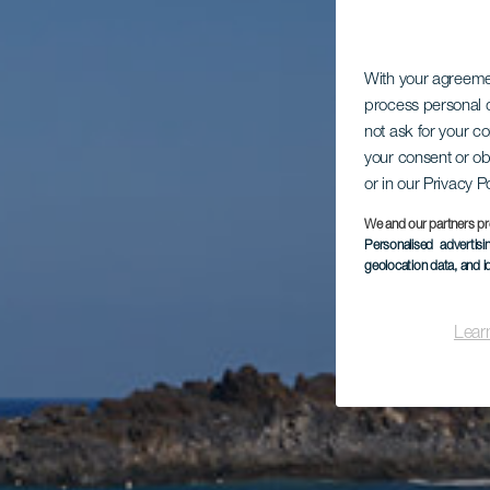
With your agreem
process personal d
not ask for your c
your consent or ob
or in our Privacy P
We and our partners pr
Personalised advertis
geolocation data, and i
Lear