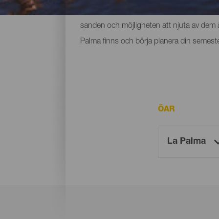
utrymme och små som ligger vid foten av b
sanden och möjligheten att njuta av dem år
Palma finns och börja planera din semeste
ÖAR