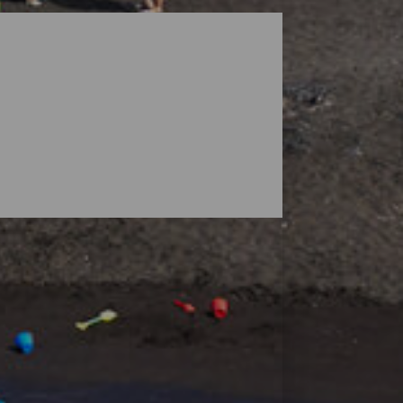
ga landskap som skyddas av vulkaner, men
 stränder där du kan hitta ditt eget