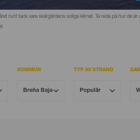
erg eller klippor där du kan uppleva känslan av frihet. Men de ha
et runt tack vare skärgårdens soliga klimat. Ta reda på hur de är 
r.
KOMMUN
TYP AV STRAND
SAN