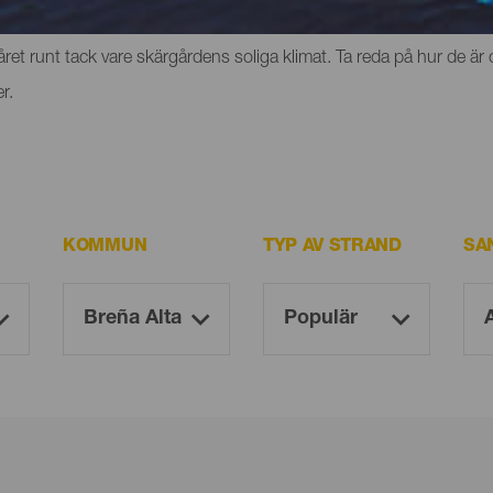
erg eller klippor där du kan uppleva känslan av frihet. Men de ha
et runt tack vare skärgårdens soliga klimat. Ta reda på hur de är 
r.
KOMMUN
TYP AV STRAND
SA