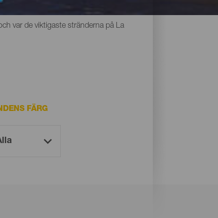
r alla något gemensamt: den unika svarta
och var de viktigaste stränderna på La
NDENS FÄRG