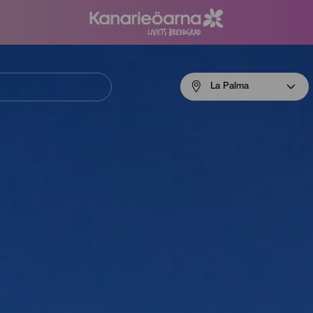
Menú
La Palma
navigation
La
Palma