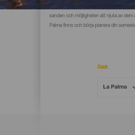
utrymme och små som ligger vid foten av b
sanden och möjligheten att njuta av dem år
Palma finns och börja planera din semeste
ÖAR