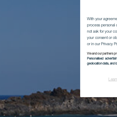
With your agreem
process personal d
not ask for your c
your consent or ob
or in our Privacy P
We and our partners pr
Personalised advertis
geolocation data, and i
Lear