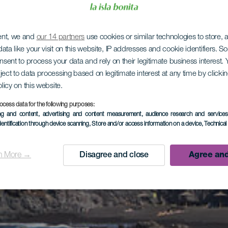
ent, we and
our 14 partners
use cookies or similar technologies to store,
ata like your visit on this website, IP addresses and cookie identifiers. 
onsent to process your data and rely on their legitimate business interest
ject to data processing based on legitimate interest at any time by click
olicy on this website.
ocess data for the following purposes:
ing and content, advertising and content measurement, audience research and service
dentification through device scanning
, Store and/or access information on a device
, Technica
n More →
Disagree and close
Agree and