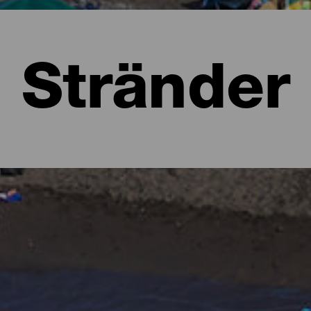
Stränder
a
 att föreställa sig lummiga skogar i olika gröna nyanser och kar
 form av stränder. Det finns urbana stränder med all service, stora