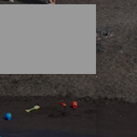
ga landskap som skyddas av vulkaner, men
 stränder där du kan hitta ditt eget