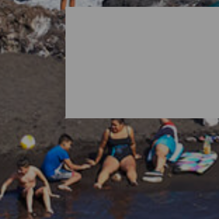
Alla stränder på La Palm
När man tänker på La Palma är det vanligt
öns natur bjuder också på överraskningar i