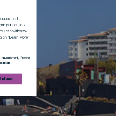
 access, and
Some partners do
. You can withdraw
ing on “Learn More”
s development
, Precise
l cookies
 close