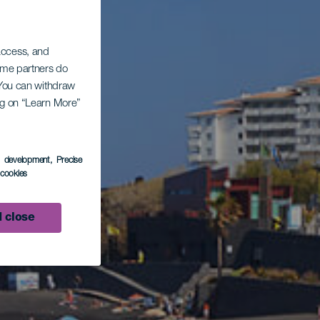
 access, and
Some partners do
. You can withdraw
ing on “Learn More”
s development
, Precise
l cookies
 close