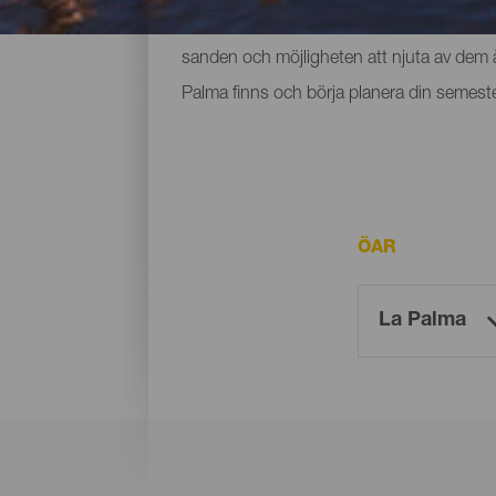
utrymme och små som ligger vid foten av b
sanden och möjligheten att njuta av dem år
Palma finns och börja planera din semeste
ÖAR