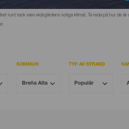
erg eller klippor där du kan uppleva känslan av frihet. Men de ha
et runt tack vare skärgårdens soliga klimat. Ta reda på hur de är 
r.
KOMMUN
TYP AV STRAND
SA