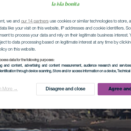
ent, we and
our 14 partners
use cookies or similar technologies to store,
ata like your visit on this website, IP addresses and cookie identifiers. 
onsent to process your data and rely on their legitimate business interest
ject to data processing based on legitimate interest at any time by click
olicy on this website.
ocess data for the following purposes:
ing and content, advertising and content measurement, audience research and service
dentification through device scanning
, Store and/or access information on a device
, Technica
n More →
Disagree and close
Agree and