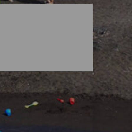
ga landskap som skyddas av vulkaner, men
 stränder där du kan hitta ditt eget