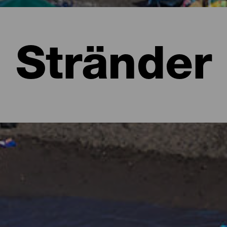
Stränder
a
 att föreställa sig lummiga skogar i olika gröna nyanser och kar
 form av stränder. Det finns urbana stränder med all service, stora