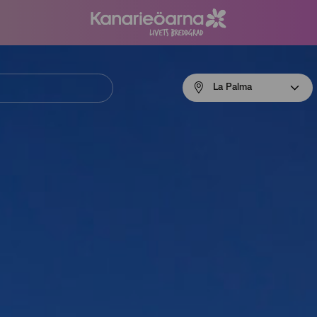
Menú
La Palma
navigation
La
Palma