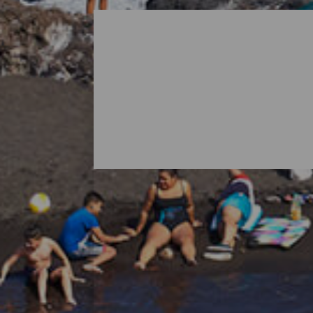
Alla stränder på La Palm
När man tänker på La Palma är det vanligt
öns natur bjuder också på överraskningar i