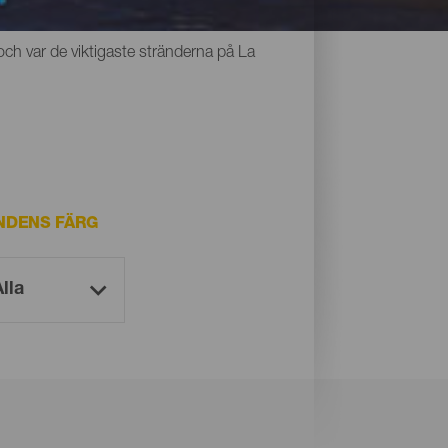
r alla något gemensamt: den unika svarta
och var de viktigaste stränderna på La
NDENS FÄRG