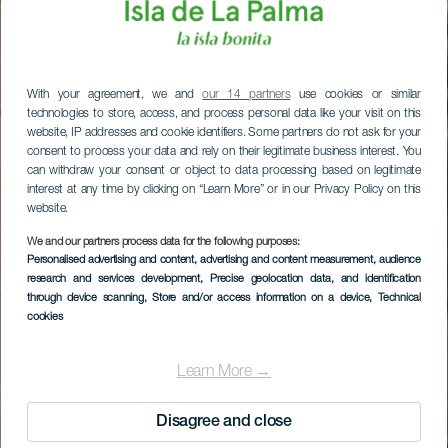
With your agreement, we and
our 14 partners
use cookies or similar
technologies to store, access, and process personal data like your visit on this
website, IP addresses and cookie identifiers. Some partners do not ask for your
consent to process your data and rely on their legitimate business interest. You
can withdraw your consent or object to data processing based on legitimate
interest at any time by clicking on “Learn More” or in our Privacy Policy on this
website.
We and our partners process data for the following purposes:
Personalised advertising and content, advertising and content measurement, audience
research and services development
, Precise geolocation data, and identification
through device scanning
, Store and/or access information on a device
, Technical
cookies
Learn More →
Disagree and close