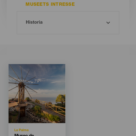
MUSEETS INTRESSE
Imagen
Imagen
Listado
Isla
La Palma
Titular