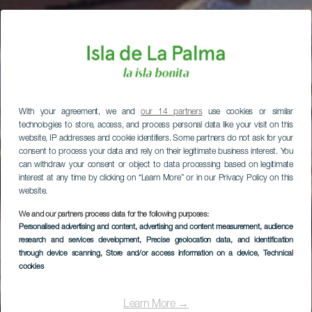
With your agreement, we and
our 14 partners
use cookies or similar
technologies to store, access, and process personal data like your visit on this
website, IP addresses and cookie identifiers. Some partners do not ask for your
consent to process your data and rely on their legitimate business interest. You
can withdraw your consent or object to data processing based on legitimate
interest at any time by clicking on “Learn More” or in our Privacy Policy on this
website.
We and our partners process data for the following purposes:
Personalised advertising and content, advertising and content measurement, audience
research and services development
, Precise geolocation data, and identification
through device scanning
, Store and/or access information on a device
, Technical
cookies
Learn More →