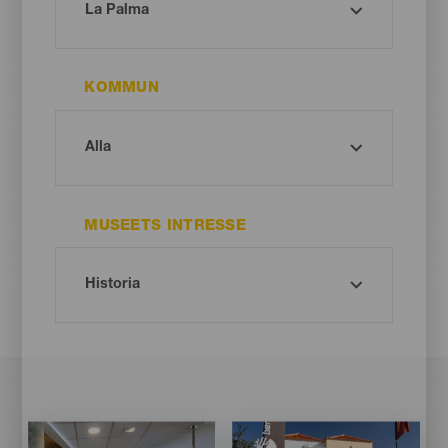
KOMMUN
MUSEETS INTRESSE
Imagen
Imagen
Imagen
Imagen
Listado
Listado