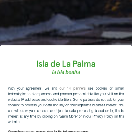
With your agreement, we and
our 14 partners
use cookies or similar
technologies to store, access, and process personal data like your visit on this
website, IP addresses and cookie identifiers. Some partners do not ask for your
consent to process your data and rely on their legitimate business interest. You
can withdraw your consent or object to data processing based on legitimate
interest at any time by clicking on “Learn More” or in our Privacy Policy on this
website.