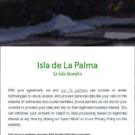
With your agreement, we and
our 14 partners
use cookies or similar
technologies to store, access, and process personal data like your visit on this
website, IP addresses and cookie identifiers. Some partners do not ask for your
consent to process your data and rely on their legitimate business interest. You
can withdraw your consent or object to data processing based on legitimate
interest at any time by clicking on “Learn More” or in our Privacy Policy on this
website.