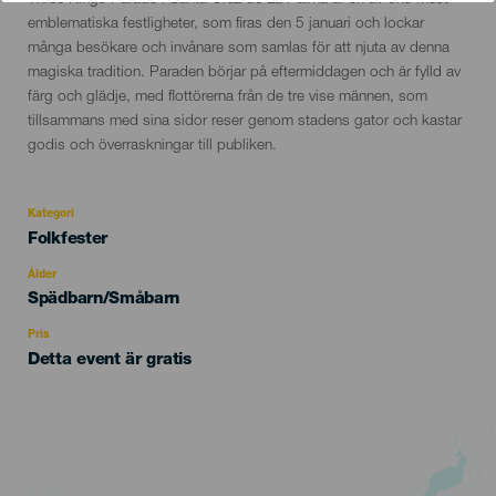
del
emblematiska festligheter, som firas den 5 januari och lockar
evento
många besökare och invånare som samlas för att njuta av denna
magiska tradition. Paraden börjar på eftermiddagen och är fylld av
färg och glädje, med flottörerna från de tre vise männen, som
tillsammans med sina sidor reser genom stadens gator och kastar
godis och överraskningar till publiken.
Kategori
Categoría
Folkfester
del
evento
Ålder
Edad
Spädbarn/Småbarn
Recomendada
Pris
Detta event är gratis