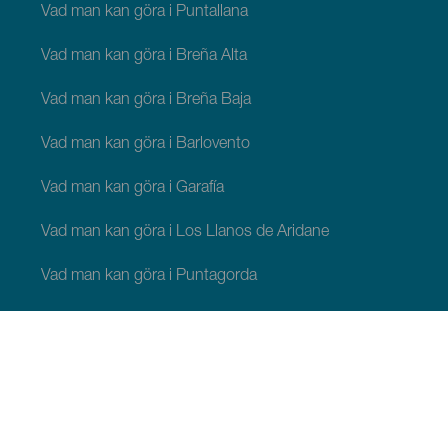
Vad man kan göra i Puntallana
Vad man kan göra i Breña Alta
Vad man kan göra i Breña Baja
Vad man kan göra i Barlovento
Vad man kan göra i Garafía
Vad man kan göra i Los Llanos de Aridane
Vad man kan göra i Puntagorda
Vad man kan göra i San Andrés y Sauces
Vad man kan göra i Tijarafe
Vad man kan göra i Villa de Mazo