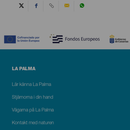
Contenido
Menú
LA PALMA
footer
La
Palma
Lär känna La Palma
Stjärnorna i din hand
Vägarna på La Palma
Kontakt med naturen