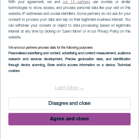
With your agreement, we and
our 14 partners
use cookies or similar
technologies to store, access, and process personal data like your visit on this
website, IP addresses and cookie identifiers. Some partners do not ask for your
consent to process your data and rely on their legitimate business interest. You
can withdraw your consent or object to data processing based on legitimate
interest at any time by clicking on “Learn More” or in our Privacy Policy on this
website.
LA PALMA
Three Kings Parade i
We and our partners process data for the following purposes:
Personalised advertising and content, advertising and content measurement, audience
Santa Cruz de La Palma
research and services development
, Precise geolocation data, and identification
through device scanning
, Store and/or access information on a device
, Technical
cookies
Imagen
Listado
Learn More →
Disagree and close
Agree and close
05 January 2027
Localidad
Santa Cruz de La Palma
Descripción
Three Kings Parade i Santa Cruz de La Palma är en av öns mest