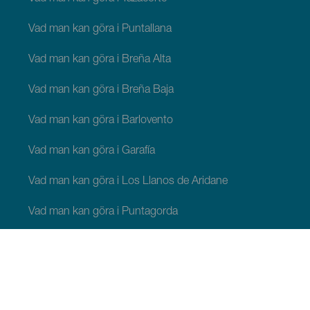
Vad man kan göra i Puntallana
Vad man kan göra i Breña Alta
Vad man kan göra i Breña Baja
Vad man kan göra i Barlovento
Vad man kan göra i Garafía
Vad man kan göra i Los Llanos de Aridane
Vad man kan göra i Puntagorda
Vad man kan göra i San Andrés y Sauces
Vad man kan göra i Tijarafe
Vad man kan göra i Villa de Mazo