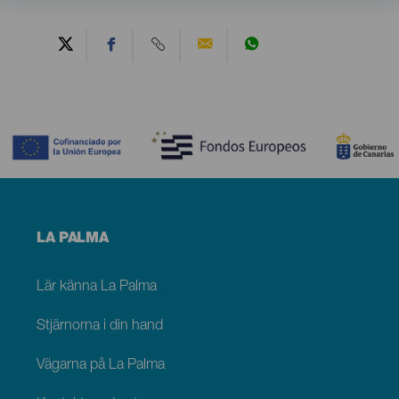
Contenido
Menú
LA PALMA
footer
La
Palma
Lär känna La Palma
Stjärnorna i din hand
Vägarna på La Palma