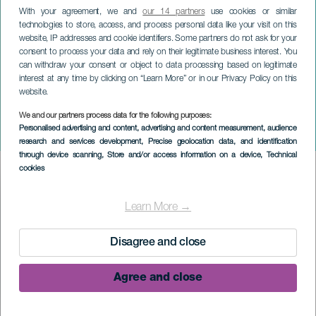
With your agreement, we and
our 14 partners
use cookies or similar
technologies to store, access, and process personal data like your visit on this
website, IP addresses and cookie identifiers. Some partners do not ask for your
consent to process your data and rely on their legitimate business interest. You
can withdraw your consent or object to data processing based on legitimate
interest at any time by clicking on “Learn More” or in our Privacy Policy on this
website.
We and our partners process data for the following purposes:
LA PALMA
Personalised advertising and content, advertising and content measurement, audience
Puntagorda-karnevalen
research and services development
, Precise geolocation data, and identification
through device scanning
, Store and/or access information on a device
, Technical
cookies
Imagen
Listado
Learn More →
Disagree and close
Agree and close