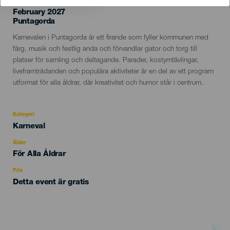
February 2027
Localidad
Puntagorda
Descripción
Karnevalen i Puntagorda är ett firande som fyller kommunen med
del
färg, musik och festlig anda och förvandlar gator och torg till
evento
platser för samling och deltagande. Parader, kostymtävlingar,
liveframträdanden och populära aktiviteter är en del av ett program
utformat för alla åldrar, där kreativitet och humor står i centrum.
Kategori
Categoría
Karneval
del
evento
Ålder
Edad
För Alla Åldrar
Recomendada
Pris
Detta event är gratis