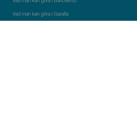
Vad man kan göra i Barlovento
Vad man kan göra i Garafía
Vad man kan göra i Los Llanos de Aridane
Vad man kan göra i Puntagorda
Vad man kan göra i San Andrés y Sauces
Vad man kan göra i Tijarafe
Vad man kan göra i Villa de Mazo
ATT SE OCH GÖRA
Stjärnskådning på La Palma