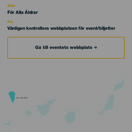
del
evento
Ålder
Edad
För Alla Åldrar
Recomendada
Pris
Vänligen kontrollera webbplatsen för event/biljetter
Gå till eventets webbplats
LA PALMA