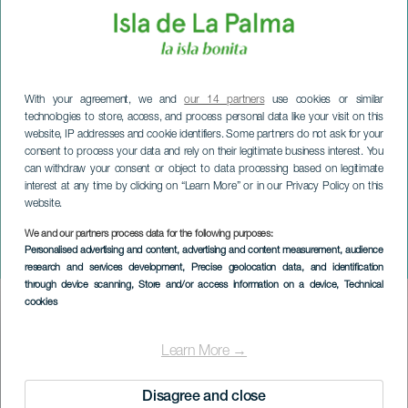
With your agreement, we and
our 14 partners
use cookies or similar
technologies to store, access, and process personal data like your visit on this
website, IP addresses and cookie identifiers. Some partners do not ask for your
consent to process your data and rely on their legitimate business interest. You
can withdraw your consent or object to data processing based on legitimate
LA PALMA
interest at any time by clicking on “Learn More” or in our Privacy Policy on this
website.
Internationella
musikfestivalen på
We and our partners process data for the following purposes:
Personalised advertising and content, advertising and content measurement, audience
Kanarieöarna
research and services development
, Precise geolocation data, and identification
through device scanning
, Store and/or access information on a device
, Technical
cookies
Imagen
Listado
Learn More →
Disagree and close