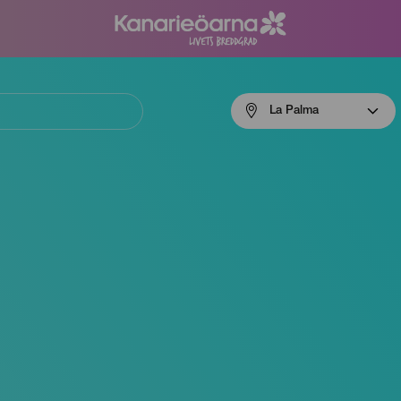
Menú
La Palma
navigation
La
Palma