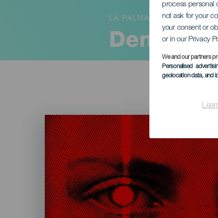
process personal d
not ask for your c
LA PALMA
your consent or ob
Den enög
or in our Privacy P
We and our partners pr
Personalised advertis
geolocation data, and i
Lear
Imagen
Listado