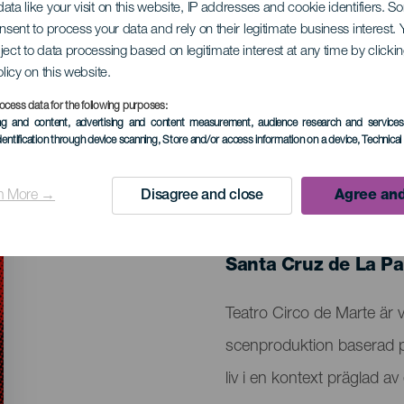
ata like your visit on this website, IP addresses and cookie identifiers. 
onsent to process your data and rely on their legitimate business interest
ject to data processing based on legitimate interest at any time by click
da kvinnan
olicy on this website.
ocess data for the following purposes:
ing and content, advertising and content measurement, audience research and service
dentification through device scanning
, Store and/or access information on a device
, Technica
n More →
Disagree and close
Agree and
EVENEMANGET HÅLLS
23 April 2026
Localidad
Santa Cruz de La P
Descripción
Teatro Circo de Marte är 
del
scenproduktion baserad på 
evento
liv i en kontext präglad a