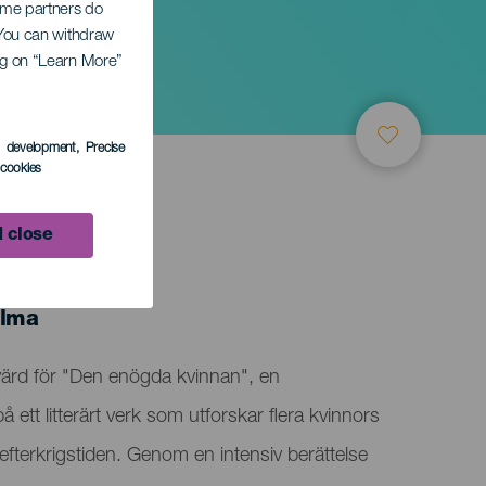
Some partners do
. You can withdraw
ing on “Learn More”
s development
, Precise
l cookies
 close
alma
värd för "Den enögda kvinnan", en
ett litterärt verk som utforskar flera kvinnors
v efterkrigstiden. Genom en intensiv berättelse