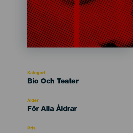
Kategori
Categoría
Bio Och Teater
del
evento
Ålder
Edad
För Alla Åldrar
Recomendada
Pris