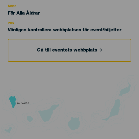
del
evento
Ålder
Edad
För Alla Åldrar
Recomendada
Pris
Vänligen kontrollera webbplatsen för event/biljetter
Gå till eventets webbplats
LA PALMA