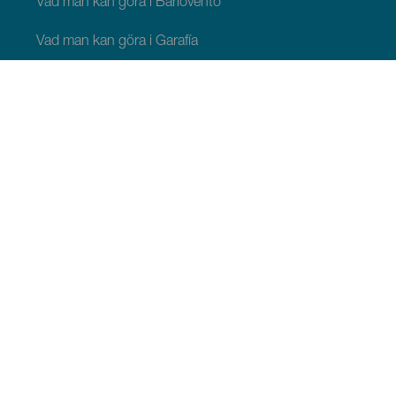
Vad man kan göra i Barlovento
Vad man kan göra i Garafía
Vad man kan göra i Los Llanos de Aridane
Vad man kan göra i Puntagorda
Vad man kan göra i San Andrés y Sauces
Vad man kan göra i Tijarafe
Vad man kan göra i Villa de Mazo
ATT SE OCH GÖRA
Stjärnskådning på La Palma