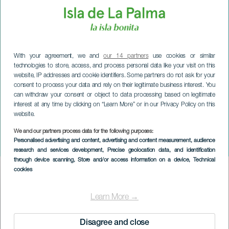
With your agreement, we and
our 14 partners
use cookies or similar
technologies to store, access, and process personal data like your visit on this
website, IP addresses and cookie identifiers. Some partners do not ask for your
consent to process your data and rely on their legitimate business interest. You
can withdraw your consent or object to data processing based on legitimate
interest at any time by clicking on “Learn More” or in our Privacy Policy on this
website.
We and our partners process data for the following purposes:
LA PALMA
Personalised advertising and content, advertising and content measurement, audience
Coro Vanya Moneva
research and services development
, Precise geolocation data, and identification
through device scanning
, Store and/or access information on a device
, Technical
cookies
Imagen
Listado
Learn More →
Disagree and close