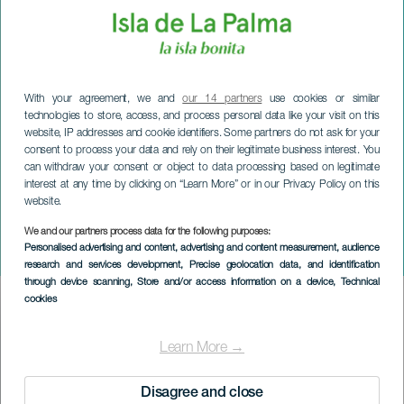
With your agreement, we and
our 14 partners
use cookies or similar
technologies to store, access, and process personal data like your visit on this
website, IP addresses and cookie identifiers. Some partners do not ask for your
consent to process your data and rely on their legitimate business interest. You
can withdraw your consent or object to data processing based on legitimate
interest at any time by clicking on “Learn More” or in our Privacy Policy on this
website.
LA PALMA
Att namnge sig själv
We and our partners process data for the following purposes:
Personalised advertising and content, advertising and content measurement, audience
vulkan
research and services development
, Precise geolocation data, and identification
through device scanning
, Store and/or access information on a device
, Technical
cookies
Imagen
Listado
Learn More →
Disagree and close