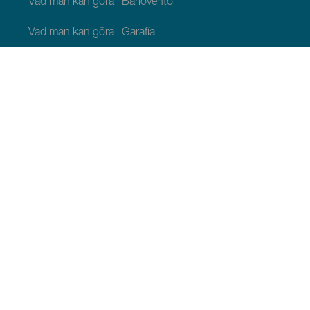
Vad man kan göra i Barlovento
Vad man kan göra i Garafía
Vad man kan göra i Los Llanos de Aridane
Vad man kan göra i Puntagorda
Vad man kan göra i San Andrés y Sauces
Vad man kan göra i Tijarafe
Vad man kan göra i Villa de Mazo
ATT SE OCH GÖRA
Stjärnskådning på La Palma