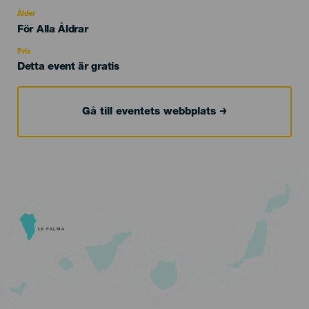
del
evento
Ålder
Edad
För Alla Åldrar
Recomendada
Pris
Detta event är gratis
Gå till eventets webbplats
LA PALMA