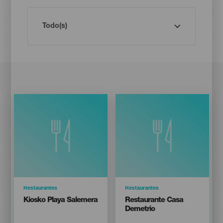
Categoría
Restaurantes
Categoría
Restaurantes
Titular
Titular
Kiosko Playa Salemera
Restaurante Casa
Demetrio