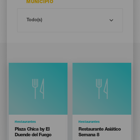
MUNICIPIO
Categoría
Restaurantes
Categoría
Restaurantes
Titular
Titular
Plaza Chica by El
Restaurante Asiático
Duende del Fuego
Semana 8