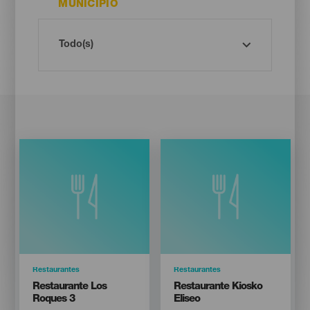
MUNICIPIO
Categoría
Restaurantes
Categoría
Restaurantes
Titular
Titular
Restaurante Los
Restaurante Kiosko
Roques 3
Eliseo