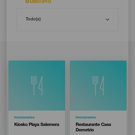
MUNICIPIO
Categoría
Restaurantes
Categoría
Restaurantes
Titular
Titular
Kiosko Playa Salemera
Restaurante Casa
Demetrio