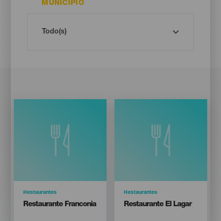
MUNICIPIO
Categoría
Restaurantes
Categoría
Restaurantes
Titular
Titular
Restaurante Franconia
Restaurante El Lagar