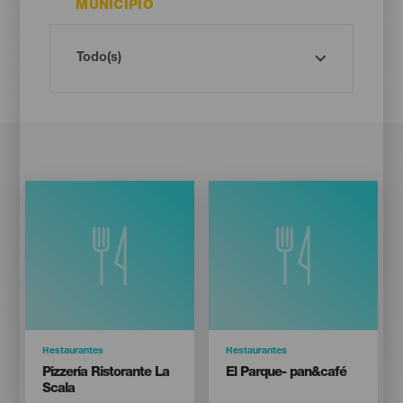
MUNICIPIO
Categoría
Restaurantes
Categoría
Restaurantes
Titular
Titular
Pizzería Ristorante La
El Parque- pan&café
Scala