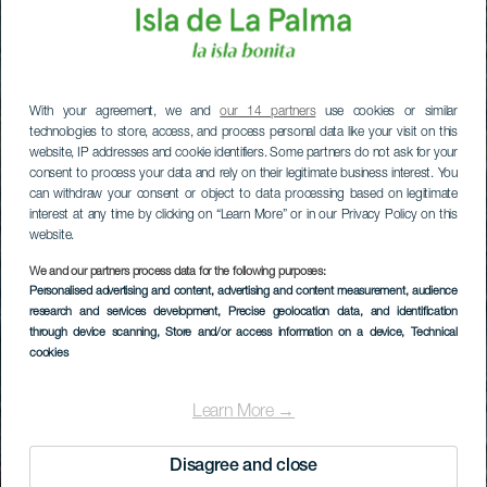
With your agreement, we and
our 14 partners
use cookies or similar
technologies to store, access, and process personal data like your visit on this
website, IP addresses and cookie identifiers. Some partners do not ask for your
consent to process your data and rely on their legitimate business interest. You
can withdraw your consent or object to data processing based on legitimate
interest at any time by clicking on “Learn More” or in our Privacy Policy on this
website.
We and our partners process data for the following purposes:
Personalised advertising and content, advertising and content measurement, audience
research and services development
, Precise geolocation data, and identification
through device scanning
, Store and/or access information on a device
, Technical
cookies
Learn More →
Disagree and close