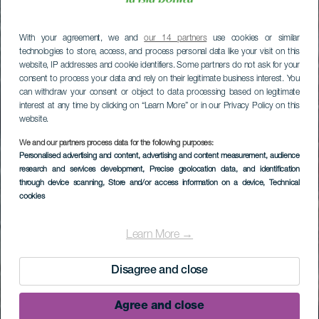
With your agreement, we and
our 14 partners
use cookies or similar
technologies to store, access, and process personal data like your visit on this
website, IP addresses and cookie identifiers. Some partners do not ask for your
consent to process your data and rely on their legitimate business interest. You
can withdraw your consent or object to data processing based on legitimate
interest at any time by clicking on “Learn More” or in our Privacy Policy on this
website.
We and our partners process data for the following purposes:
Personalised advertising and content, advertising and content measurement, audience
research and services development
, Precise geolocation data, and identification
through device scanning
, Store and/or access information on a device
, Technical
cookies
Learn More →
Disagree and close
Agree and close