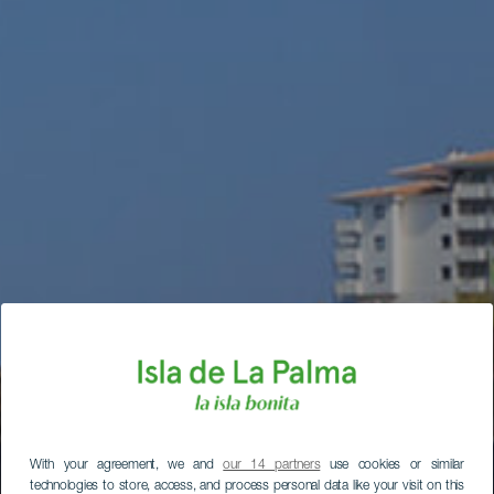
With your agreement, we and
our 14 partners
use cookies or similar
technologies to store, access, and process personal data like your visit on this