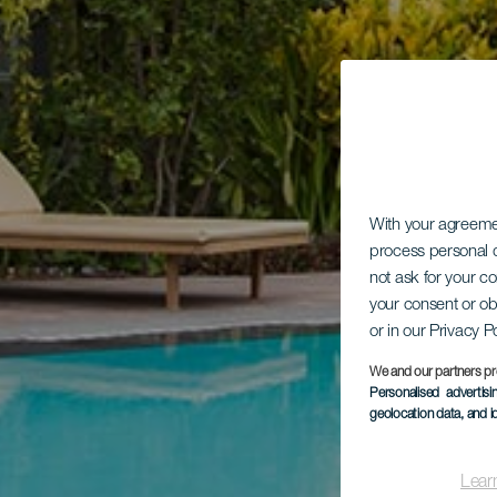
With your agreem
process personal d
not ask for your c
your consent or ob
or in our Privacy P
We and our partners pr
Personalised advertis
geolocation data, and i
Lear