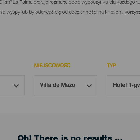
 km² La Palma oferuje rozmaite opcje wypoczynku dla każdego tury
a wyspy lub by oderwać się od codzienności na kilka dni, korzysta
MIEJSCOWOŚĆ
TYP
Oh! There is no results ...