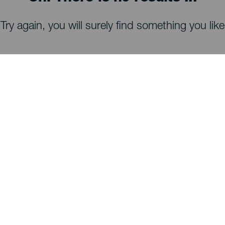
Try again, you will surely find something you like
ATRAKCJE I ZWIEDZANIE
Obserwacja gwiazd na La Palmie
Szlaki piesze na La Palmie
Plaże na La Palmie
Punkty widokowe na La Palmie