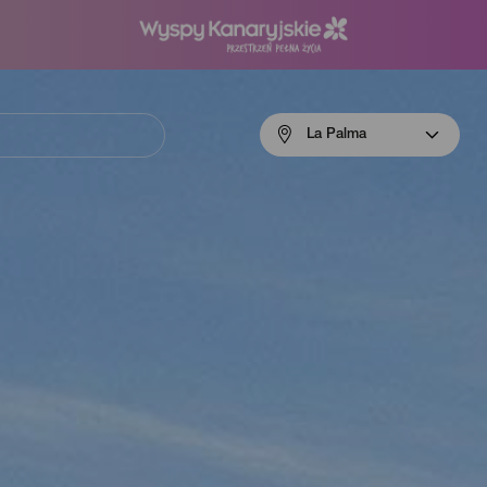
Menú
La Palma
navigation
La
Palma