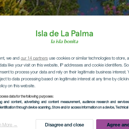
ent, we and
our 14 partners
use cookies or similar technologies to store,
ata like your visit on this website, IP addresses and cookie identifiers. 
onsent to process your data and rely on their legitimate business interest
ject to data processing based on legitimate interest at any time by click
olicy on this website.
ocess data for the following purposes:
ing and content, advertising and content measurement, audience research and service
dentification through device scanning
, Store and/or access information on a device
, Technica
n More →
Disagree and close
Agree and