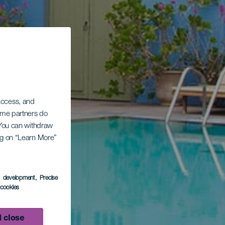
 access, and
Some partners do
. You can withdraw
ing on “Learn More”
s development
, Precise
l cookies
 close