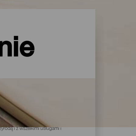
nie
rodą i z wszelkimi usługami i