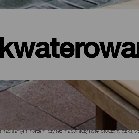
kwaterowa
ele, apartamenty…
t nad samym morzem, czy też malowniczy hotel otoczony dziką przy