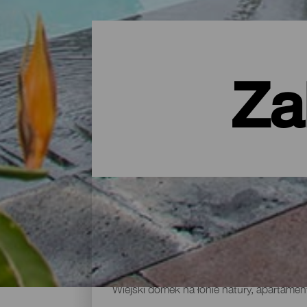
Za
Noclegi na La Palmie – hot
Wiejski domek na łonie natury, apartamen