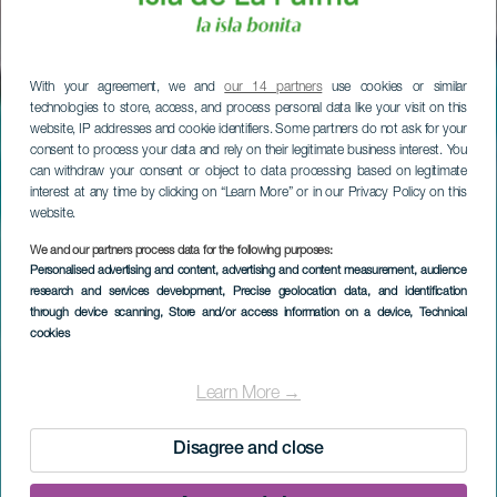
With your agreement, we and
our 14 partners
use cookies or similar
technologies to store, access, and process personal data like your visit on this
website, IP addresses and cookie identifiers. Some partners do not ask for your
consent to process your data and rely on their legitimate business interest. You
can withdraw your consent or object to data processing based on legitimate
interest at any time by clicking on “Learn More” or in our Privacy Policy on this
website.
We and our partners process data for the following purposes:
Personalised advertising and content, advertising and content measurement, audience
research and services development
, Precise geolocation data, and identification
through device scanning
, Store and/or access information on a device
, Technical
cookies
Learn More →
Disagree and close